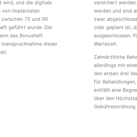
 wird, und die digitale
versichert werden
 von Implantaten
werden und sind al
gt zwischen 75 und 90
zwar abgeschloss
eft geführt wurde. Der
oder geplant ist, 
wenn das Bonusheft
ausgeschlossen. Fü
ie Inanspruchnahme dieser
Wartezeit.
eit.
Zahnärztliche Beh
allerdings mit ein
den ersten drei V
Für Behandlungen, 
entfällt eine Begr
über den Höchstsa
Gebührenordnung f