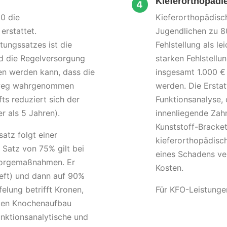
Kieferorthopädi
0 die
Kieferorthopädisc
erstattet.
Jugendlichen zu 8
ungssatzes ist die
Fehlstellung als le
rd die Regelversorgung
starken Fehlstellu
 werden kann, dass die
insgesamt 1.000 € 
inweg wahrgenommen
werden. Die Erstat
ts reduziert sich der
Funktionsanalyse, 
 als 5 Jahren).
innenliegende Zahn
Kunststoff-Bracket
atz folgt einer
kieferorthopädisc
 Satz von 75% gilt bei
eines Schadens ve
sorgemaßnahmen. Er
Kosten.
heft) und dann auf 90%
elung betrifft Kronen,
Für KFO-Leistungen
gen Knochenaufbau
nktionsanalytische und