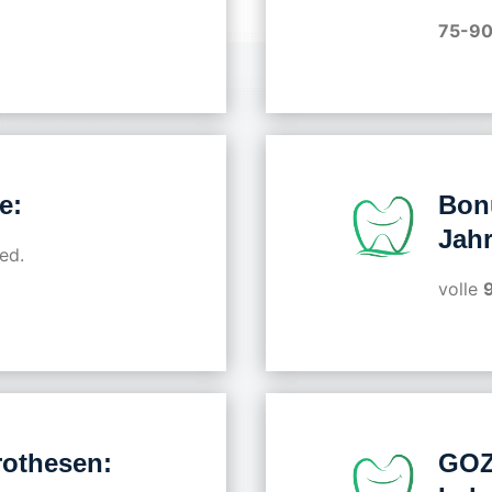
75-90
e:
Bon
Jahr
ed.
volle
othesen:
GOZ