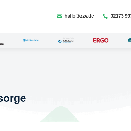
hallo@zzv.de
02173 99


sorge