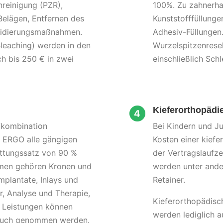
reinigung (PZR),
100%. Zu zahnerh
Belägen, Entfernen des
Kunststofffüllung
oridierungsmaßnahmen.
Adhesiv-Füllunge
leaching) werden in den
Wurzelspitzenrese
h bis 250 € in zwei
einschließlich Sc
Kieferorthopädi
fkombination
Bei Kindern und J
r ERGO
alle gängigen
Kosten einer kief
attungssatz von 90 %
der Vertragslaufze
en gehören Kronen und
werden unter ande
mplantate, Inlays und
Retainer.
, Analyse und Therapie,
Kieferorthopädisc
e Leistungen können
werden lediglich 
pruch genommen werden.