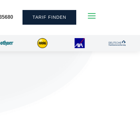
a
35680
TARIF FINDEN