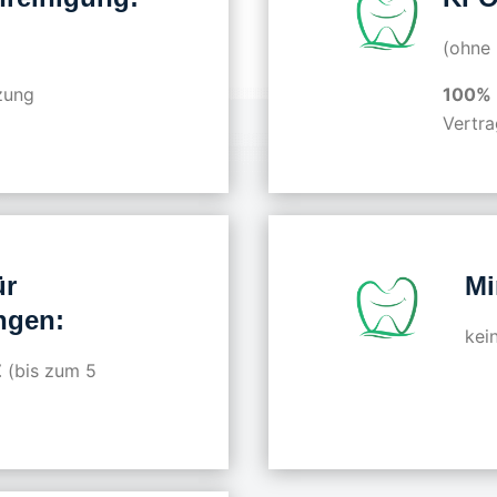
(ohne 
zung
100%
Vertra
ür
Mi
ngen:
kei
Z
(bis zum 5