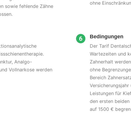
ohne Einschränku
n sowie fehlende Zähne
ossen.
Bedingungen
ktionsanalytische
Der Tarif Dentals
ssschienentherapie.
Wartezeiten und k
ktur, Analgo-
Zahnerhalt werde
und Vollnarkose werden
ohne Begrenzungen
Bereich Zahnersatz
Versicherungsjahr 
Leistungen für Kie
den ersten beiden 
auf 1500 € begrenz